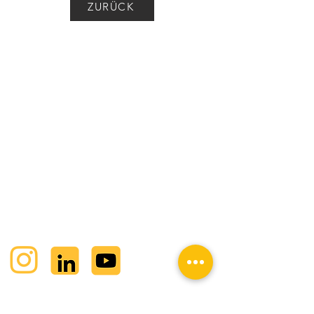
ZURÜCK
NOCH FRAGEN? KONTAKTIERE
UNS:
SiwuPlan GmbH
Planungsbüro für Smarthome und
Schaltschrankbau
info@siwuplan.de
Hotline:
+49 2689 9590410
Mo - Do: 07:00 - 16:00 Uhr
Fr: 07:00 - 12:00 Uhr
SIWUPLAN AUF SOCIALMEDIA:
BESUCHE UNSEREN YOUTUBE KANAL: