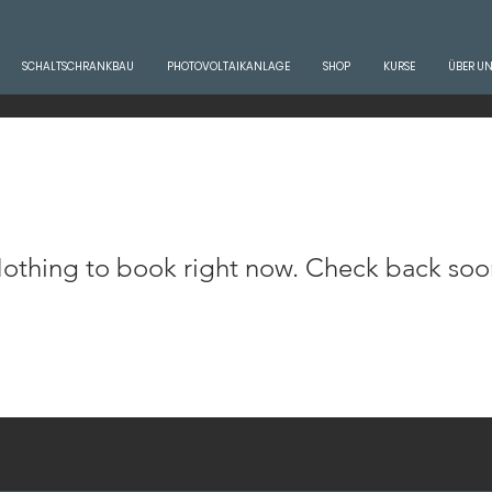
SCHALTSCHRANKBAU
PHOTOVOLTAIKANLAGE
SHOP
KURSE
ÜBER U
othing to book right now. Check back soo