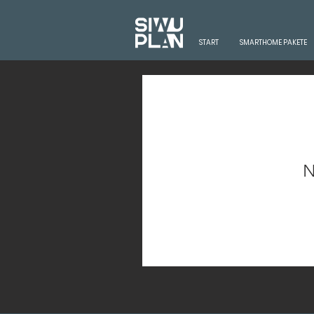
START
SMARTHOME PAKETE
N