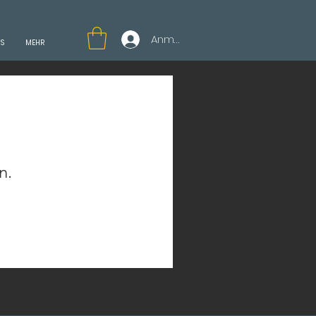
Anmelden
NS
MEHR
n.