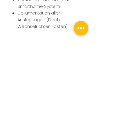
Smarthome System
Dokumentation aller
Auslegungen (Dach,
Wechselrichter, Kosten)
NOCH FRAGEN? KONTAKTIERE
UNS:
SiwuPlan GmbH
Planungsbüro für Smarthome und
Schaltschrankbau
info@siwuplan.de
Hotline:
+49 2689 9590410
Mo - Do: 07:00 - 16:00 Uhr
Fr: 07:00 - 12:00 Uhr