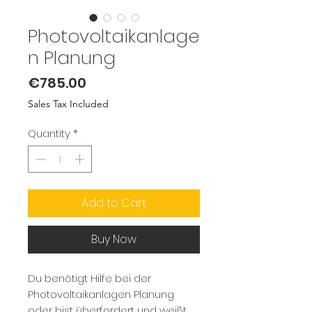
Photovoltaikanlage
n Planung
Price
€785.00
Sales Tax Included
Quantity
*
Add to Cart
Buy Now
Du benötigt Hilfe bei der
Photovoltaikanlagen Planung
oder bist überfordert und weißt