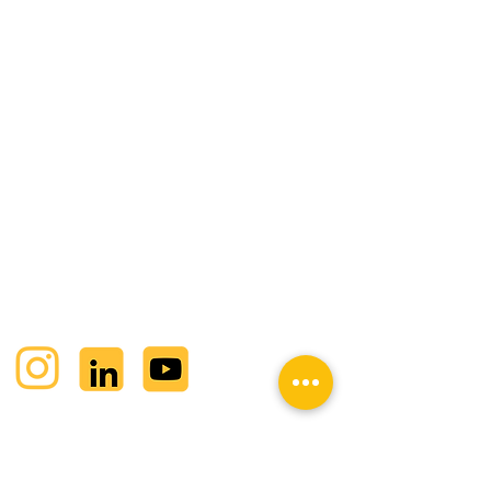
NOCH FRAGEN? KONTAKTIERE
UNS:
SiwuPlan GmbH
Planungsbüro für Smarthome und
Schaltschrankbau
info@siwuplan.de
Hotline:
+49 2689 9590410
Mo - Do: 07:00 - 16:00 Uhr
Fr: 07:00 - 12:00 Uhr
SIWUPLAN AUF SOCIALMEDIA:
BESUCHE UNSEREN YOUTUBE KANAL: