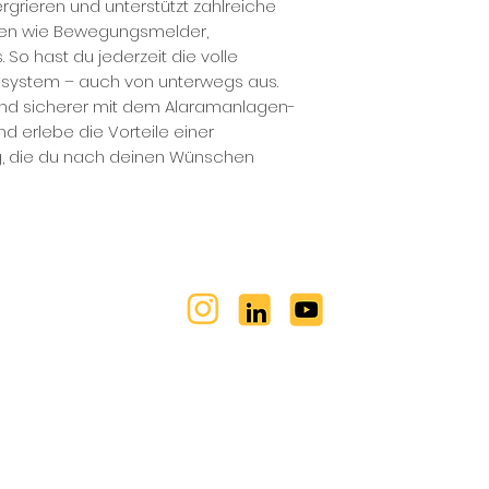
ergrieren und unterstützt zahlreiche
ren wie Bewegungsmelder,
So hast du jederzeit die volle
tssystem – auch von unterwegs aus.
nd sicherer mit dem Alaramanlagen-
nd erlebe die Vorteile einer
ng, die du nach deinen Wünschen
E UNS:
SIWUPLAN AUF SOCIALMEDIA:
chaltschrankbau
BESUCHE UNSEREN YOUTUBE 