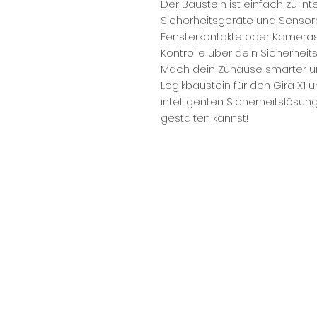
Der Baustein ist einfach zu int
Sicherheitsgeräte und Senso
Fensterkontakte oder Kameras. 
Kontrolle über dein Sicherhei
Mach dein Zuhause smarter u
Logikbaustein für den Gira X1 u
intelligenten Sicherheitslösu
gestalten kannst!
NOCH FRAGEN? KONTAKTIER
SiwuPlan GmbH
Planungsbüro für Smarthome und S
info@siwuplan.de
Hotline: +49 2689 9590410
Mo - Do: 07:00 - 16:00 Uhr