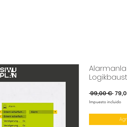
SCHALTSCHRANKBAU
PHOTOVOLTAIKANLAGE
SHOP
KURSE
ÜBER U
Alarmanl
Logikbaust
Prec
 99,00 € 
79,
Impuesto incluido
Agr