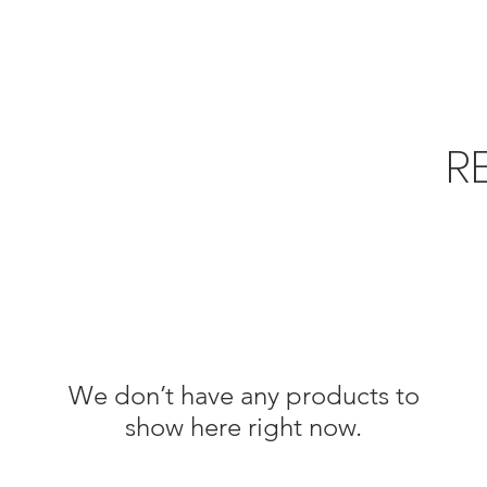
SCHALTSCHRANKBAU
PHOTOVOLTAIKANLAGE
SHOP
KURSE
ÜBER U
R
We don’t have any products to
show here right now.