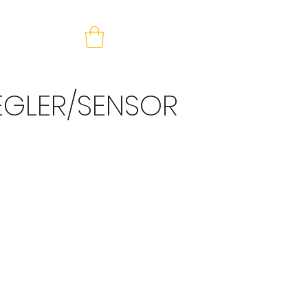
Anmelden
NS
MEHR
EGLER/SENSOR