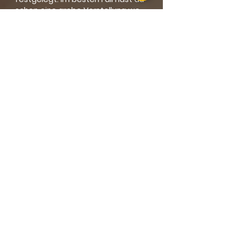
schon eine grobe Vorstellung wo
und wie viele Steckdosen oder
Lampen du haben möchtest. Wir
diskutieren gemeinsam wie weit
diese sinnvoll sind und bringen
auch unsere Ideen ein - so
entsteht ziemlich schnell eine
smarte Lösung. Der Termin findet
über eine Videokonferenz statt in
der ich meinen Bildschirm mit dir
teile und du so zu jeder Zeit siehst
wo wir welche Leuchten oder
ähnliches platzieren.
Nach der Videokonferenz
begeben wir uns an die
Smarthome Planung. In dieser Zeit
stehen wir - für evtl. Rückfragen
mit dir im Kontakt. Sobald die
Planungsunterlagen fertiggestellt
sind, senden wir dir die PDF und