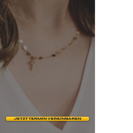
Bauteile für den Schaltschrank
Aufbauzeichnung vom
Schaltschrank
Erstellung eines EDV Schemas
individuelle & persönliche
Beratung
Einbindung eines
Alarmanlagensystems
JETZT TERMIN VEREINBAREN