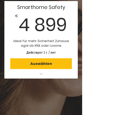
Stromlaufpläne für den
Schaltschrank
Smarthome Safety
4 89
4 899
Stromkreislisten
€
Stücklisten der benötigten
Bauteile für den Schaltschrank
Aufbauzeichnung vom
Ideal für mehr Sicherheit Zuhause
egal ob KNX oder Loxone
Schaltschrank
Действует 2 г. / лет
Erstellung eines EDV Schemas
Auswählen
individuelle & persönliche
Beratung
Planungsunterlagen
Stromlaufpläne für den
Schaltschrank
Stromkreislisten
Stücklisten der benötigten