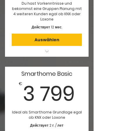
Du hast Vorkenntnisse und
bekommst eine Gruppen Planung mit
4 weiteren Kunden egal ob KNX oder
Loxone
Действует 12 мес.
Auswählen
proffesionelle Gruppenbetreuung
Stromlaufpläne für den
Schaltschrank
Smarthome Basic
3 79
3 799
Stromkreislisten
€
Stücklisten der benötigten
Bauteile für den Schaltschrank
Aufbauzeichnung vom
Ideal als Smarthome Grundlage egal
ob KNX oder Loxone
Schaltschrank
Действует 2 г. / лет
Erstellung eines EDV Schemas