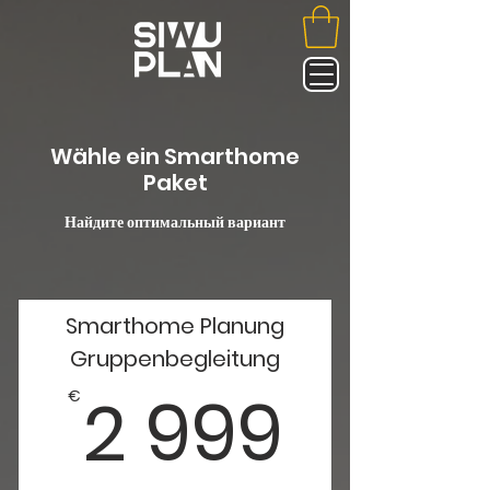
Wähle ein Smarthome
Paket
Найдите оптимальный вариант
Smarthome Planung
Gruppenbegleitung
2 99
2 999
€