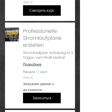
399
399 €
евро
Смотреть курс
Professionelle
Stromlaufpläne
erstellen
Stromlaufplan Schulung: In 3
Tagen zum Profi! Herbst
Подробнее
Начало 17 сент.
399
399 €
евро
Загружаем данные о
доступности...
Записаться