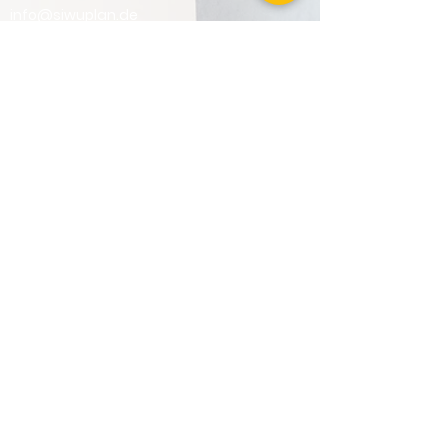
info@siwuplan.de
Hotline:
+49 2689 9590410
Mo - Do: 07:00 - 16:00 Uhr
Fr: 07:00 - 12:00 Uhr
SIWUPLAN AUF SOCIALMEDIA:
BESUCHE UNSEREN YOUTUBE KANAL: