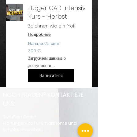
Hager CAD Intensiv
Kurs - Herbst
Zeichnen wie ein Profi
Подробнее
Начало 25 сент.
399
399 €
евро
Загружаем данные о
доступности...
Записаться
NOCH FRAGEN? KONTAKTIERE
UNS:
SiwuPlan GmbH
Planungsbüro für Smarthome und
Schaltschrankbau