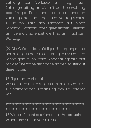
Zahlung per Vorkasse am Tag nach
Zahlungsauftrag an die mit der Überweisung
beauftragte Bank und bei allen anderen
Zahlungsarten am Tag nach Vertragsschluss
zu laufen. Fällt das Fristende auf einen
Samstag, Sonntag oder gesetzlichen Feiertag
am Lieferort, so endet die Frist am nächsten
Werktag.
(2) Die Gefahr des zufälligen Untergangs und
der zufälligen Verschlechterung der verkauften
Sache geht auch beim Versendungskauf erst
mit der Übergabe der Sache an den Käufer auf
diesen über.
§5 Eigentumsvorbehalt
Wir behalten uns das Eigentum an der Ware bis
zur vollständigen Bezahlung des Kaufpreises
vor.
*******************************************************
*********************************************
§6 Widerrufsrecht des Kunden als Verbraucher:
Widerrufsrecht für Verbraucher