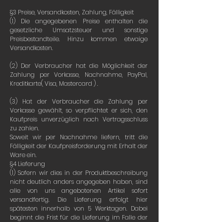
§3 Preise, Versandkosten, Zahlung, Fälligkeit
(1) Die angegebenen Preise enthalten die
gesetzliche Umsatzsteuer und sonstige
Preisbestandteile. Hinzu kommen etwaige
Versandkosten.
(2) Der Verbraucher hat die Möglichkeit der
Zahlung per Vorkasse, Nachnahme, PayPal,
Kreditkarte( Visa, Mastercard ) .
(3) Hat der Verbraucher die Zahlung per
Vorkasse gewählt, so verpflichtet er sich, den
Kaufpreis unverzüglich nach Vertragsschluss
zu zahlen.
Soweit wir per Nachnahme liefern, tritt die
Fälligkeit der Kaufpreisforderung mit Erhalt der
Ware ein.
§4 Lieferung
(1) Sofern wir dies in der Produktbeschreibung
nicht deutlich anders angegeben haben, sind
alle von uns angebotenen Artikel sofort
versandfertig. Die Lieferung erfolgt hier
spätesten innerhalb von 5 Werktagen. Dabei
beginnt die Frist für die Lieferung im Falle der