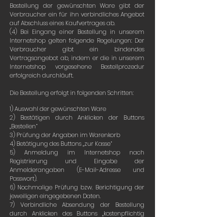
Bestellung der gewünschten Ware gibt der
Verbraucher ein für ihn verbindliches Angebot
auf Abschluss eines Kaufvertrages ab.
(4) Bei Eingang einer Bestellung in unserem
Internetshop gelten folgende Regelungen: Der
Verbraucher gibt ein bindendes
Vertragsangebot ab, indem er die in unserem
Internetshop vorgesehene Bestellprozedur
erfolgreich durchläuft.
Die Bestellung erfolgt in folgenden Schritten:
1) Auswahl der gewünschten Ware
2) Bestätigen durch Anklicken der Buttons
„Bestellen“
3) Prüfung der Angaben im Warenkorb
4) Betätigung des Buttons „zur Kasse“
5) Anmeldung im Internetshop nach
Registrierung und Eingabe der
Anmelderangaben (E-Mail-Adresse und
Passwort).
6) Nochmalige Prüfung bzw. Berichtigung der
jeweiligen eingegebenen Daten.
7) Verbindliche Absendung der Bestellung
durch Anklicken des Buttons „kostenpflichtig