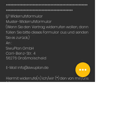
*******************************************************
*********************************************
§7 Widerrufsformular
Muster-Widerrufsformular
(Wenn Sie den Vertrag widerrufen wollen, dann
füllen Sie bitte dieses Formular aus und senden
Sie es zurück.)
An :
SiwuPlan GmbH
Carl-Benz-Str. 4
56276 Großmaischeid
E-Mail
info@siwuplan.de
Hiermit widerrufe(n) ich/wir (*) den von mir/uns
(*) abgeschlossenen Vertrag über den Kauf der
folgenden Waren (*)/die Erbringung der
folgenden Dienstleistung (*)
_______________________________________
______________
Bestellt am (*)/erhalten am (*)
__________________