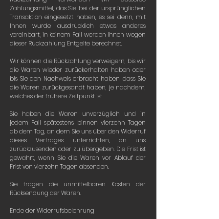
Zahlungsmittel, das Sie bei der ursprünglichen
Transaktion eingesetzt haben, es sei denn, mit
Ihnen wurde ausdrücklich etwas anderes
vereinbart; in keinem Fall werden Ihnen wegen
dieser Rückzahlung Entgelte berechnet.
Wir können die Rückzahlung verweigern, bis wir
die Waren wieder zurückerhalten haben oder
bis Sie den Nachweis erbracht haben, dass Sie
die Waren zurückgesandt haben, je nachdem,
welches der frühere Zeitpunkt ist.
Sie haben die Waren unverzüglich und in
jedem Fall spätestens binnen vierzehn Tagen
ab dem Tag, an dem Sie uns über den Widerruf
dieses Vertrages unterrichten, an uns
zurückzusenden oder zu übergeben. Die Frist ist
gewahrt, wenn Sie die Waren vor Ablauf der
Frist von vierzehn Tagen absenden.
Sie tragen die unmittelbaren Kosten der
Rücksendung der Waren.
Ende der Widerrufsbelehrung