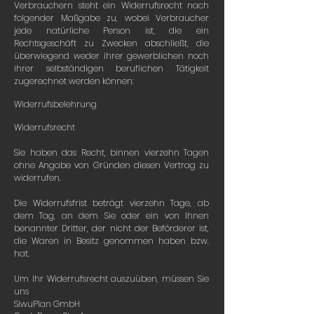
Verbrauchern steht ein Widerrufsrecht nach
folgender Maßgabe zu, wobei Verbraucher
jede natürliche Person ist, die ein
Rechtsgeschäft zu Zwecken abschließt, die
überwiegend weder ihrer gewerblichen noch
ihrer selbständigen beruflichen Tätigkeit
zugerechnet werden können:
Widerrufsbelehrung
Widerrufsrecht
Sie haben das Recht, binnen vierzehn Tagen
ohne Angabe von Gründen diesen Vertrag zu
widerrufen.
Die Widerrufsfrist beträgt vierzehn Tage, ab
dem Tag, an dem Sie oder ein von Ihnen
benannter Dritter, der nicht der Beförderer ist,
die Waren in Besitz genommen haben bzw.
hat.
Um Ihr Widerrufsrecht auszuüben, müssen Sie
uns
SiwuPlan GmbH