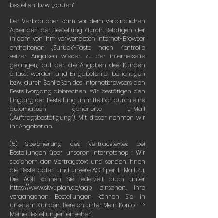
bestellen“ bzw. „kaufen“
Der Verbraucher kann vor dem verbindlichen
Absenden der Bestellung durch Betätigen der
in dem von ihm verwendeten Internet-Browser
enthaltenen „Zurück“-Taste nach Kontrolle
seiner Angaben wieder zu der Internetseite
gelangen, auf der die Angaben des Kunden
erfasst werden und Eingabefehler berichtigen
bzw. durch Schließen des Internetbrowsers den
Bestellvorgang abbrechen. Wir bestätigen den
Eingang der Bestellung unmittelbar durch eine
automatisch generierte E-Mail
(„Auftragsbestätigung“). Mit dieser nehmen wir
Ihr Angebot an.
(5) Speicherung des Vertragstextes bei
Bestellungen über unseren Internetshop : Wir
speichern den Vertragstext und senden Ihnen
die Bestelldaten und unsere AGB per E-Mail zu.
Die AGB können Sie jederzeit auch unter
https://www.siwuplan.de/agb einsehen. Ihre
vergangenen Bestellungen können Sie in
unserem Kunden-Bereich unter Mein Konto -->
Meine Bestellungen einsehen.