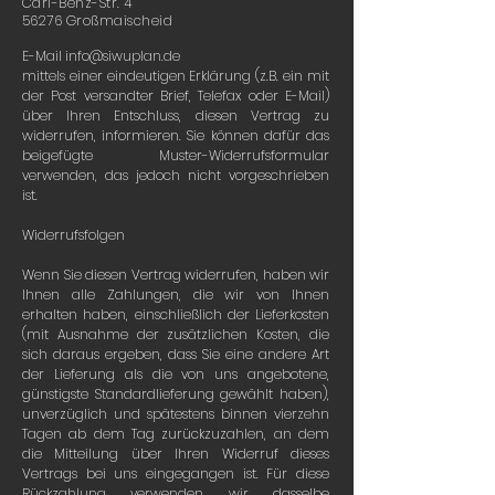
Carl-Benz-Str. 4
56276 Großmaischeid
E-Mail
info@siwuplan.de
mittels einer eindeutigen Erklärung (z.B. ein mit
der Post versandter Brief, Telefax oder E-Mail)
über Ihren Entschluss, diesen Vertrag zu
widerrufen, informieren. Sie können dafür das
beigefügte Muster-Widerrufsformular
verwenden, das jedoch nicht vorgeschrieben
ist.
Widerrufsfolgen
Wenn Sie diesen Vertrag widerrufen, haben wir
Ihnen alle Zahlungen, die wir von Ihnen
erhalten haben, einschließlich der Lieferkosten
(mit Ausnahme der zusätzlichen Kosten, die
sich daraus ergeben, dass Sie eine andere Art
der Lieferung als die von uns angebotene,
günstigste Standardlieferung gewählt haben),
unverzüglich und spätestens binnen vierzehn
Tagen ab dem Tag zurückzuzahlen, an dem
die Mitteilung über Ihren Widerruf dieses
Vertrags bei uns eingegangen ist. Für diese
Rückzahlung verwenden wir dasselbe