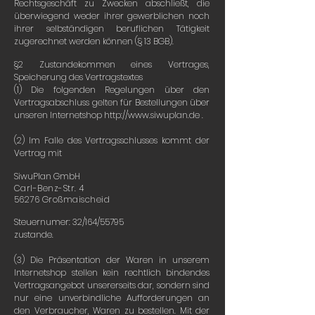
Rechtsgeschäft zu Zwecken abschließt, die
überwiegend weder ihrer gewerblichen noch
ihrer selbständigen beruflichen Tätigkeit
zugerechnet werden können (§ 13 BGB).
§2 Zustandekommen eines Vertrages,
Speicherung des Vertragstextes
(1) Die folgenden Regelungen über den
Vertragsabschluss gelten für Bestellungen über
unseren Internetshop
http://www.siwuplan.de
.
(2) Im Falle des Vertragsschlusses kommt der
Vertrag mit
SiwuPlan GmbH
Carl-Benz-Str. 4
56276 Großmaischeid
Steuernumer: 32/164/55795
zustande.
(3) Die Präsentation der Waren in unserem
Internetshop stellen kein rechtlich bindendes
Vertragsangebot unsererseits dar, sondern sind
nur eine unverbindliche Aufforderungen an
den Verbraucher, Waren zu bestellen. Mit der