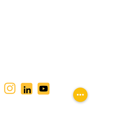
UNS:
SiwuPlan GmbH
Planungsbüro für Smarthome und
Schaltschrankbau
info@siwuplan.de
Hotline:
+49 2689 9590410
Mo - Do: 07:00 - 16:00 Uhr
Fr: 07:00 - 12:00 Uhr
SIWUPLAN AUF SOCIALMEDIA:
BESUCHE UNSEREN YOUTUBE KANAL: