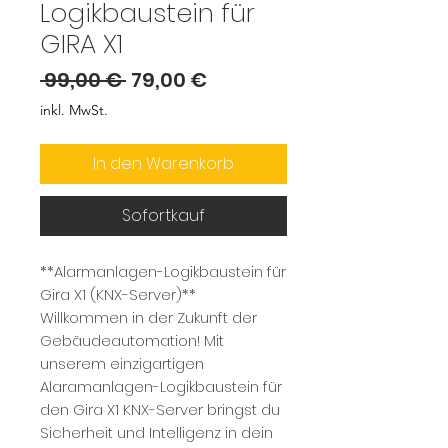
Logikbaustein für
GIRA X1
Standardpreis
Sale-
 99,00 € 
79,00 €
Preis
inkl. MwSt.
In den Warenkorb
Sofortkauf
**Alarmanlagen-Logikbaustein für
Gira X1 (KNX-Server)**
Willkommen in der Zukunft der
Gebäudeautomation! Mit
unserem einzigartigen
Alaramanlagen-Logikbaustein für
den Gira X1 KNX-Server bringst du
Sicherheit und Intelligenz in dein