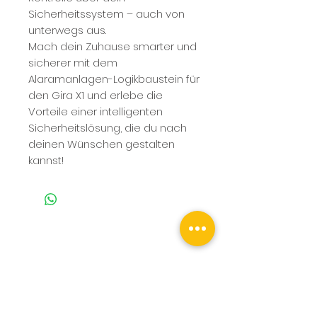
Sicherheitssystem – auch von
unterwegs aus.
Mach dein Zuhause smarter und
sicherer mit dem
Alaramanlagen-Logikbaustein für
den Gira X1 und erlebe die
Vorteile einer intelligenten
Sicherheitslösung, die du nach
deinen Wünschen gestalten
kannst!
NOCH FRAGEN? KONTAKTIERE
UNS:
SiwuPlan GmbH
Planungsbüro für Smarthome und