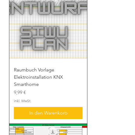
Raumbuch Vorlage
Elektroinstallation KNX
Smarthome
Preis
9,99 €
inkl. MwSt.
In den Warenkorb