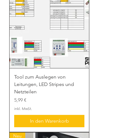
Tool zum Auslegen von
Leitungen, LED Stripes und
Netzteilen
Preis
5,99 €
inkl. MwSt.
In den Warenkorb
Neu