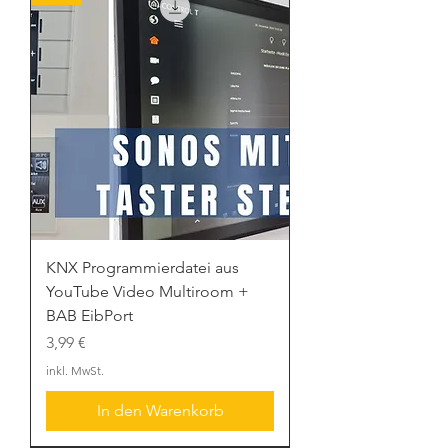
KNX Programmierdatei aus
YouTube Video Multiroom +
BAB EibPort
Preis
3,99 €
inkl. MwSt.
In den Warenkorb