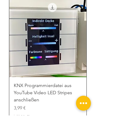
KNX Programmierdatei aus
YouTube Video LED Stripes
anschließen
Preis
3,99 €
inkl. MwSt.
In den Warenkorb