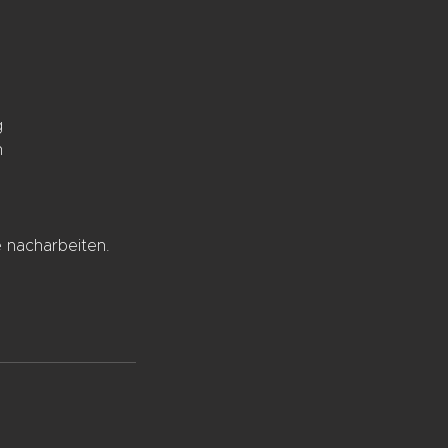
g
n
e nacharbeiten.