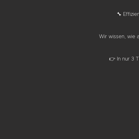
🔧 Effizi
Wir wissen, wie 
👉 In nur 3 