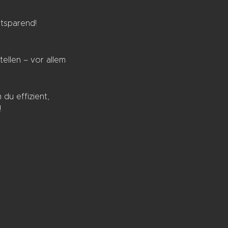
itsparend!
ellen – vor allem
du effizient,
!